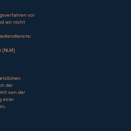
gsverfahren vor
nd wir nicht
Mediendienste:
t (NLM)
etzlichen
h der
mit von der
g einer
en.